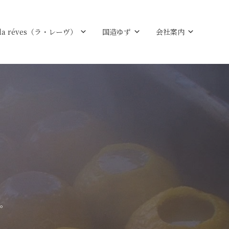
la réves（ラ・レーヴ）
国造ゆず
会社案内
。