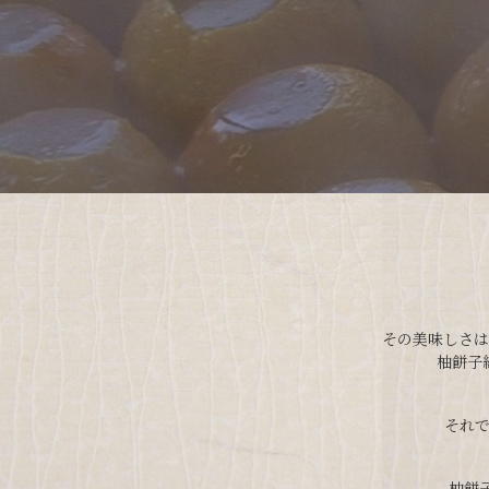
その美味しさは
柚餅子
それ
柚餅