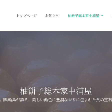
トップページ
お知らせ
柚餅子総本家中浦屋
柚餅子総本家中浦屋
川県輪島が誇る、
美しい飴色に豊潤な香りに
包まれた食の宝石