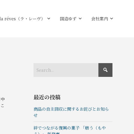
la réves（ラ・レーヴ）
国造ゆず
会社案内
最近の投稿
家中
くこ
商品の自主回収に関するお詫びとお知ら
せ
絆でつながる復興の菓⼦ 「舫う（もや