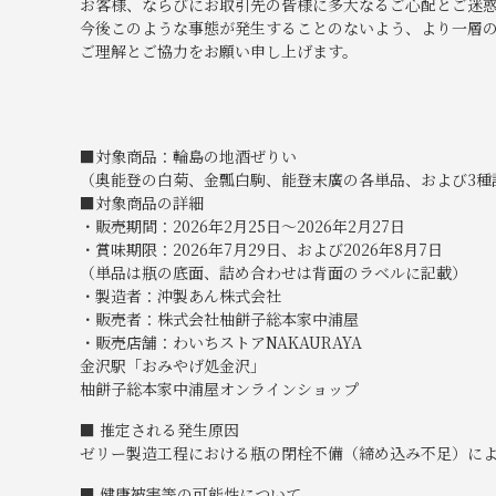
お客様、ならびにお取引先の皆様に多大なるご心配とご迷
今後このような事態が発生することのないよう、より一層
ご理解とご協力をお願い申し上げます。
■対象商品：輪島の地酒ぜりい
（奥能登の白菊、金瓢白駒、能登末廣の各単品、および3種
■対象商品の詳細
・販売期間：2026年2月25日～2026年2月27日
・賞味期限：2026年7月29日、および2026年8月7日
（単品は瓶の底面、詰め合わせは背面のラベルに記載）
・製造者：沖製あん株式会社
・販売者：株式会社柚餅子総本家中浦屋
・販売店舗：わいちストアNAKAURAYA
金沢駅「おみやげ処金沢」
柚餅子総本家中浦屋オンラインショップ
■ 推定される発生原因
ゼリー製造工程における瓶の閉栓不備（締め込み不足）に
■ 健康被害等の可能性について