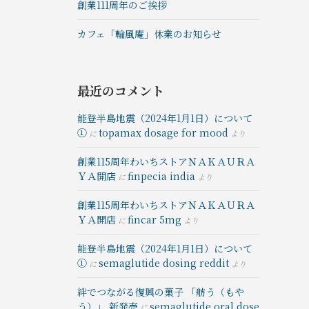
創業111周年のご挨拶
カフェ「輪風庵」休業のお知らせ
最近のコメント
能登半島地震（2024年1月1日）について
①
topamax dosage for mood
に
より
創業115周年わいちストアＮＡＫＡＵＲＡ
ＹＡ開店
finpecia india
に
より
創業115周年わいちストアＮＡＫＡＵＲＡ
ＹＡ開店
fincar 5mg
に
より
能登半島地震（2024年1月1日）について
①
semaglutide dosing reddit
に
より
絆でつながる復興の菓⼦ 「舫う（もや
う）」 新発売
semaglutide oral dose
に