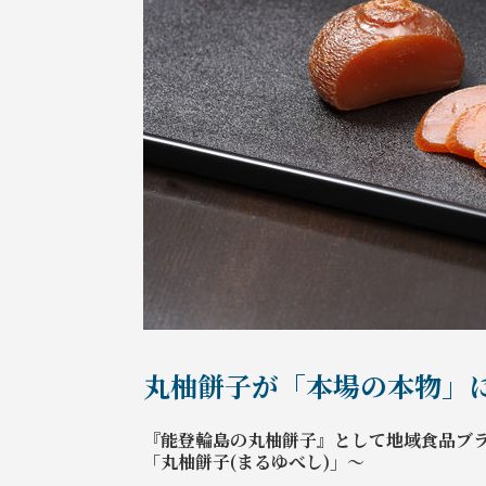
丸柚餅子が「本場の本物」
『能登輪島の丸柚餅子』として地域食品ブ
「丸柚餅子(まるゆべし)」～