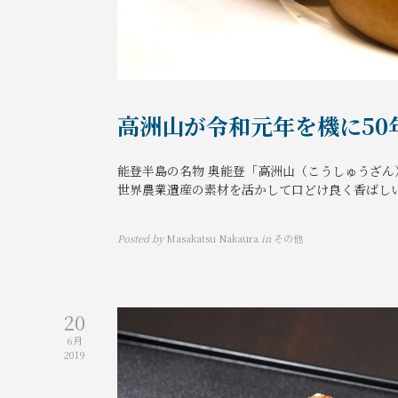
高洲山が令和元年を機に50
能登半島の名物 奥能登「高洲山（こうしゅうざん
世界農業遺産の素材を活かして口どけ良く香ばしい
Posted by
Masakatsu Nakaura
in
その他
20
6月
2019