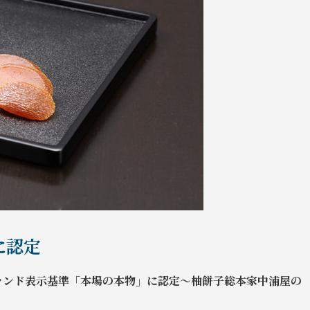
に認定
ランド表示基準「本場の本物」に認定～柚餅子総本家中浦屋の