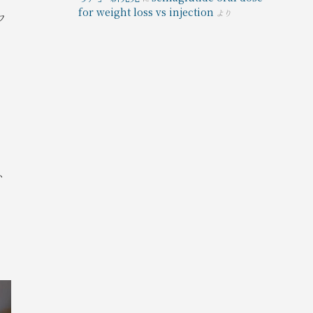
for weight loss vs injection
より
フ
、