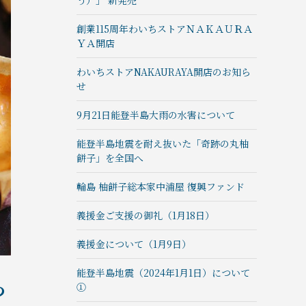
う）」 新発売
創業115周年わいちストアＮＡＫＡＵＲＡ
ＹＡ開店
わいちストアNAKAURAYA開店のお知ら
せ
9月21日能登半島大雨の水害について
能登半島地震を耐え抜いた「奇跡の丸柚
餅子」を全国へ
輪島 柚餅子総本家中浦屋 復興ファンド
義援金ご支援の御礼（1月18日）
義援金について（1月9日）
能登半島地震（2024年1月1日）について
つ
①