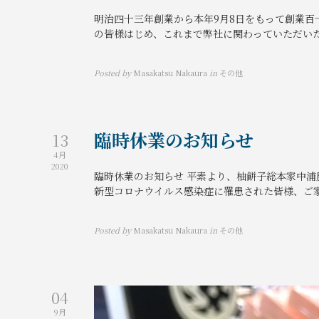
明治四十三年創業から本年9月8日をもって創業
の皆様はじめ、これまで弊社に関わっていただいた
Posted by
Masakatsu Nakaura
in
その他
臨時休業のお知らせ
13
4月
2020
臨時休業のお知らせ 平素より、柚餅子総本家中浦
新型コロナウイルス感染症に罹患された皆様、ご家
Posted by
Masakatsu Nakaura
in
その他
04
9月