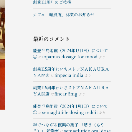
創業111周年のご挨拶
カフェ「輪風庵」休業のお知らせ
最近のコメント
能登半島地震（2024年1月1日）について
①
topamax dosage for mood
に
より
創業115周年わいちストアＮＡＫＡＵＲＡ
ＹＡ開店
finpecia india
に
より
創業115周年わいちストアＮＡＫＡＵＲＡ
ＹＡ開店
fincar 5mg
に
より
能登半島地震（2024年1月1日）について
①
semaglutide dosing reddit
に
より
絆でつながる復興の菓⼦ 「舫う（もや
う）」 新発売
semaglutide oral dose
に