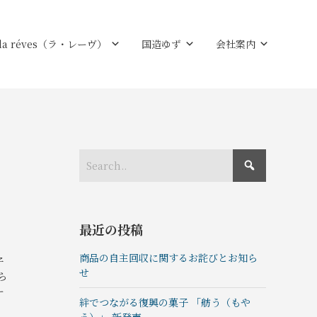
la réves（ラ・レーヴ）
国造ゆず
会社案内
最近の投稿
商品の自主回収に関するお詫びとお知ら
子
せ
ら
ー
絆でつながる復興の菓⼦ 「舫う（もや