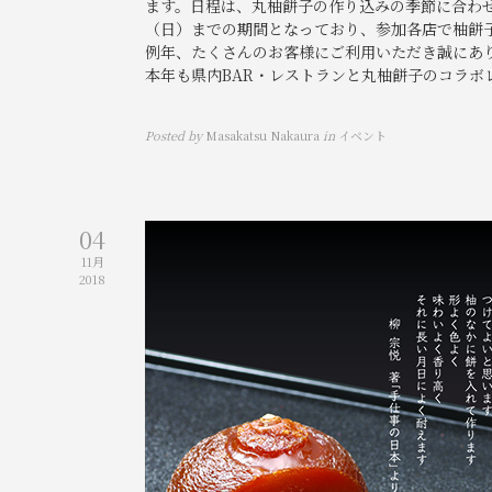
ます。日程は、丸柚餅子の作り込みの季節に合わせ
（日）までの期間となっており、参加各店で柚餅
例年、たくさんのお客様にご利用いただき誠にあ
本年も県内BAR・レストランと丸柚餅子のコラボレ
Posted by
Masakatsu Nakaura
in
イベント
04
11月
2018