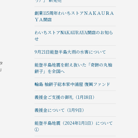
う）」 新発売
創業115周年わいちストアＮＡＫＡＵＲＡ
ＹＡ開店
わいちストアNAKAURAYA開店のお知ら
せ
9月21日能登半島大雨の水害について
タ
能登半島地震を耐え抜いた「奇跡の丸柚
お
餅子」を全国へ
輪島 柚餅子総本家中浦屋 復興ファンド
義援金ご支援の御礼（1月18日）
義援金について（1月9日）
能登半島地震（2024年1月1日）について
①