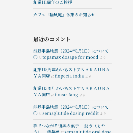
創業111周年のご挨拶
カフェ「輪風庵」休業のお知らせ
最近のコメント
能登半島地震（2024年1月1日）について
①
topamax dosage for mood
に
より
創業115周年わいちストアＮＡＫＡＵＲＡ
ＹＡ開店
finpecia india
に
より
創業115周年わいちストアＮＡＫＡＵＲＡ
ＹＡ開店
fincar 5mg
に
より
能登半島地震（2024年1月1日）について
①
semaglutide dosing reddit
に
より
絆でつながる復興の菓⼦ 「舫う（もや
う）」 新発売
semaglutide oral dose
に