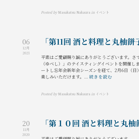
Posted by
Masakatsu Nakaura
in
イベント
「第11回 酒と料理と丸柚餅
06
12月
2021
平素はご愛顧賜り誠にありがとうございます。さて
（ゆべし）」のテイスティングイベントを開催しま
ートし忘年会新年会シーズンを経て、2月6日（
楽しみいただけます。...
続きを読む
Posted by
Masakatsu Nakaura
in
イベント
「第１０回 酒と料理と丸
20
11月
2020
平素はご愛顧賜り誠にありがとうございます。