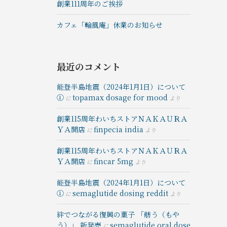
創業111周年のご挨拶
カフェ「輪風庵」休業のお知らせ
最近のコメント
能登半島地震（2024年1月1日）について
①
topamax dosage for mood
に
より
創業115周年わいちストアＮＡＫＡＵＲＡ
ＹＡ開店
finpecia india
に
より
創業115周年わいちストアＮＡＫＡＵＲＡ
ＹＡ開店
fincar 5mg
に
より
能登半島地震（2024年1月1日）について
①
semaglutide dosing reddit
に
より
絆でつながる復興の菓⼦ 「舫う（もや
う）」 新発売
semaglutide oral dose
に