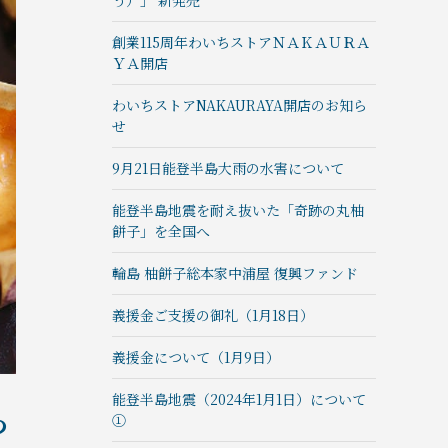
う）」 新発売
創業115周年わいちストアＮＡＫＡＵＲＡ
ＹＡ開店
わいちストアNAKAURAYA開店のお知ら
せ
9月21日能登半島大雨の水害について
能登半島地震を耐え抜いた「奇跡の丸柚
餅子」を全国へ
輪島 柚餅子総本家中浦屋 復興ファンド
義援金ご支援の御礼（1月18日）
義援金について（1月9日）
能登半島地震（2024年1月1日）について
つ
①